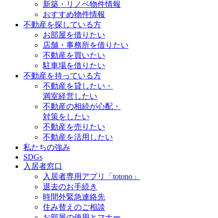
新築・リノベ物件情報
おすすめ物件情報
不動産を探している方
お部屋を借りたい
店舗・事務所を借りたい
不動産を買いたい
駐車場を借りたい
不動産を持っている方
不動産を貸したい・
満室経営したい
不動産の相続が心配・
対策をしたい
不動産を売りたい
不動産を活用したい
私たちの強み
SDGs
入居者窓口
入居者専用アプリ「totono」
退去のお手続き
時間外緊急連絡先
住み替えのご相談
お部屋の使用とマナー