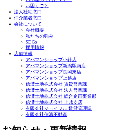
お困りごと
法人社宅窓口
仲介業者窓口
会社について
会社概要
私たちの強み
SDGs
採用情報
店舗情報
アパマンショップ小針店
アパマンショップ新潟駅南店
アパマンショップ長岡東店
アパマンショップ上越店
信濃土地株式会社 賃貸営業課
信濃土地株式会社 法人営業課
信濃土地株式会社 総合企画事業部
信濃土地株式会社 上越支店
有限会社ジョイフル 賃貸管理課
有限会社信濃不動産