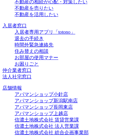
不動産の相続が心配・対策したい
不動産を売りたい
不動産を活用したい
入居者窓口
入居者専用アプリ「totono」
退去の手続き
時間外緊急連絡先
住み替えの相談
お部屋の使用マナー
お困りごと
仲介業者窓口
法人社宅窓口
店舗情報
アパマンショップ小針店
アパマンショップ新潟駅南店
アパマンショップ長岡東店
アパマンショップ上越店
信濃土地株式会社 賃貸営業課
信濃土地株式会社 法人営業課
信濃土地株式会社 総合企画事業部