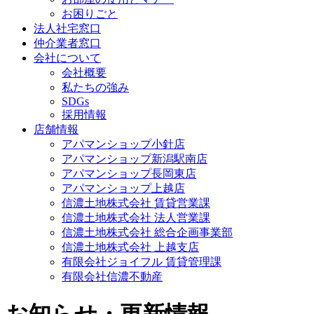
お困りごと
法人社宅窓口
仲介業者窓口
会社について
会社概要
私たちの強み
SDGs
採用情報
店舗情報
アパマンショップ小針店
アパマンショップ新潟駅南店
アパマンショップ長岡東店
アパマンショップ上越店
信濃土地株式会社 賃貸営業課
信濃土地株式会社 法人営業課
信濃土地株式会社 総合企画事業部
信濃土地株式会社 上越支店
有限会社ジョイフル 賃貸管理課
有限会社信濃不動産