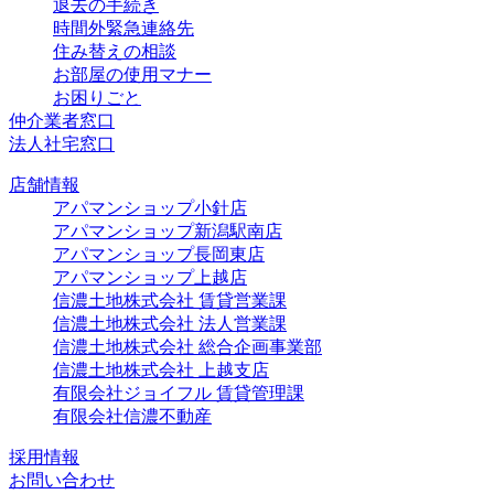
退去の手続き
時間外緊急連絡先
住み替えの相談
お部屋の使用マナー
お困りごと
仲介業者窓口
法人社宅窓口
店舗情報
アパマンショップ小針店
アパマンショップ新潟駅南店
アパマンショップ長岡東店
アパマンショップ上越店
信濃土地株式会社 賃貸営業課
信濃土地株式会社 法人営業課
信濃土地株式会社 総合企画事業部
信濃土地株式会社 上越支店
有限会社ジョイフル 賃貸管理課
有限会社信濃不動産
採用情報
お問い合わせ