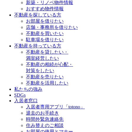
新築・リノベ物件情報
おすすめ物件情報
不動産を探している方
お部屋を借りたい
店舗・事務所を借りたい
不動産を買いたい
駐車場を借りたい
不動産を持っている方
不動産を貸したい・
満室経営したい
不動産の相続が心配・
対策をしたい
不動産を売りたい
不動産を活用したい
私たちの強み
SDGs
入居者窓口
入居者専用アプリ「totono」
退去のお手続き
時間外緊急連絡先
住み替えのご相談
お部屋の使用とマナー