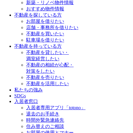
新築・リノベ物件情報
おすすめ物件情報
不動産を探している方
お部屋を借りたい
店舗・事務所を借りたい
不動産を買いたい
駐車場を借りたい
不動産を持っている方
不動産を貸したい・
満室経営したい
不動産の相続が心配・
対策をしたい
不動産を売りたい
不動産を活用したい
私たちの強み
SDGs
入居者窓口
入居者専用アプリ「totono」
退去のお手続き
時間外緊急連絡先
住み替えのご相談
お部屋の使用とマナー