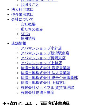
お困りごと
法人社宅窓口
仲介業者窓口
会社について
会社概要
私たちの強み
SDGs
採用情報
店舗情報
アパマンショップ小針店
アパマンショップ新潟駅南店
アパマンショップ長岡東店
アパマンショップ上越店
信濃土地株式会社 賃貸営業課
信濃土地株式会社 法人営業課
信濃土地株式会社 総合企画事業部
信濃土地株式会社 上越支店
有限会社ジョイフル 賃貸管理課
有限会社信濃不動産