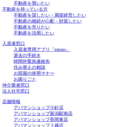
不動産を買いたい
不動産を持っている方
不動産を貸したい・満室経営したい
不動産の相続が心配・対策したい
不動産を売りたい
不動産を活用したい
入居者窓口
入居者専用アプリ「totono」
退去の手続き
時間外緊急連絡先
住み替えの相談
お部屋の使用マナー
お困りごと
仲介業者窓口
法人社宅窓口
店舗情報
アパマンショップ小針店
アパマンショップ新潟駅南店
アパマンショップ長岡東店
アパマンショップ上越店