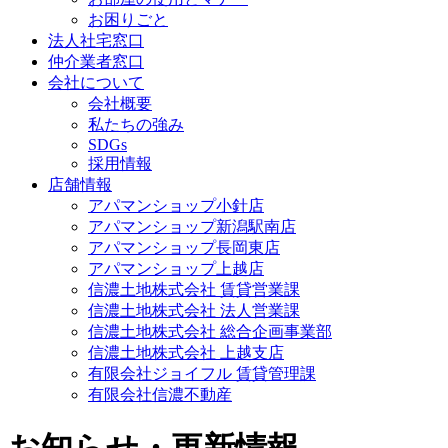
お困りごと
法人社宅窓口
仲介業者窓口
会社について
会社概要
私たちの強み
SDGs
採用情報
店舗情報
アパマンショップ小針店
アパマンショップ新潟駅南店
アパマンショップ長岡東店
アパマンショップ上越店
信濃土地株式会社 賃貸営業課
信濃土地株式会社 法人営業課
信濃土地株式会社 総合企画事業部
信濃土地株式会社 上越支店
有限会社ジョイフル 賃貸管理課
有限会社信濃不動産