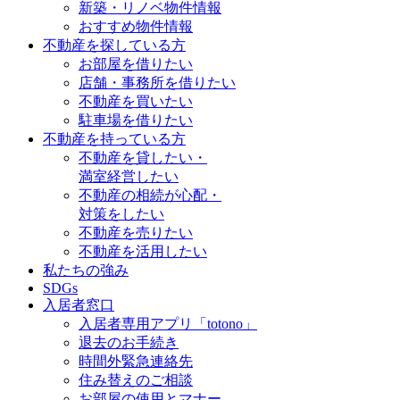
新築・リノベ物件情報
おすすめ物件情報
不動産を探している方
お部屋を借りたい
店舗・事務所を借りたい
不動産を買いたい
駐車場を借りたい
不動産を持っている方
不動産を貸したい・
満室経営したい
不動産の相続が心配・
対策をしたい
不動産を売りたい
不動産を活用したい
私たちの強み
SDGs
入居者窓口
入居者専用アプリ「totono」
退去のお手続き
時間外緊急連絡先
住み替えのご相談
お部屋の使用とマナー