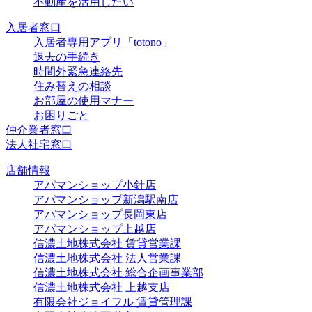
不動産を活用したい
入居者窓口
入居者専用アプリ「totono」
退去の手続き
時間外緊急連絡先
住み替えの相談
お部屋の使用マナー
お困りごと
仲介業者窓口
法人社宅窓口
店舗情報
アパマンショップ小針店
アパマンショップ新潟駅南店
アパマンショップ長岡東店
アパマンショップ上越店
信濃土地株式会社 賃貸営業課
信濃土地株式会社 法人営業課
信濃土地株式会社 総合企画事業部
信濃土地株式会社 上越支店
有限会社ジョイフル 賃貸管理課