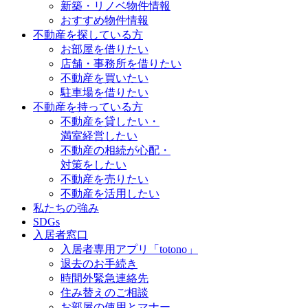
新築・リノベ物件情報
おすすめ物件情報
不動産を探している方
お部屋を借りたい
店舗・事務所を借りたい
不動産を買いたい
駐車場を借りたい
不動産を持っている方
不動産を貸したい・
満室経営したい
不動産の相続が心配・
対策をしたい
不動産を売りたい
不動産を活用したい
私たちの強み
SDGs
入居者窓口
入居者専用アプリ「totono」
退去のお手続き
時間外緊急連絡先
住み替えのご相談
お部屋の使用とマナー