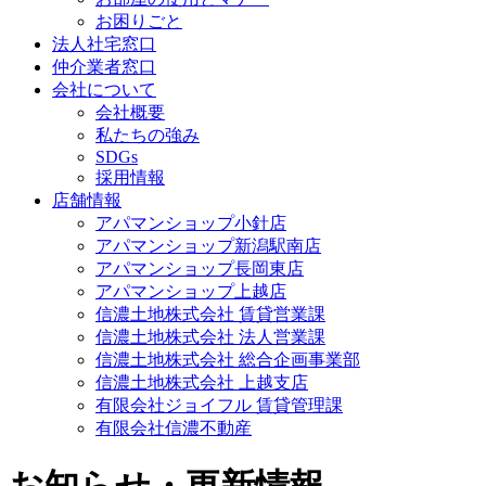
お困りごと
法人社宅窓口
仲介業者窓口
会社について
会社概要
私たちの強み
SDGs
採用情報
店舗情報
アパマンショップ小針店
アパマンショップ新潟駅南店
アパマンショップ長岡東店
アパマンショップ上越店
信濃土地株式会社 賃貸営業課
信濃土地株式会社 法人営業課
信濃土地株式会社 総合企画事業部
信濃土地株式会社 上越支店
有限会社ジョイフル 賃貸管理課
有限会社信濃不動産