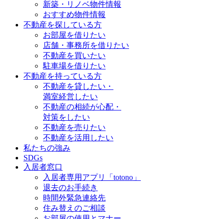
新築・リノベ物件情報
おすすめ物件情報
不動産を探している方
お部屋を借りたい
店舗・事務所を借りたい
不動産を買いたい
駐車場を借りたい
不動産を持っている方
不動産を貸したい・
満室経営したい
不動産の相続が心配・
対策をしたい
不動産を売りたい
不動産を活用したい
私たちの強み
SDGs
入居者窓口
入居者専用アプリ「totono」
退去のお手続き
時間外緊急連絡先
住み替えのご相談
お部屋の使用とマナー