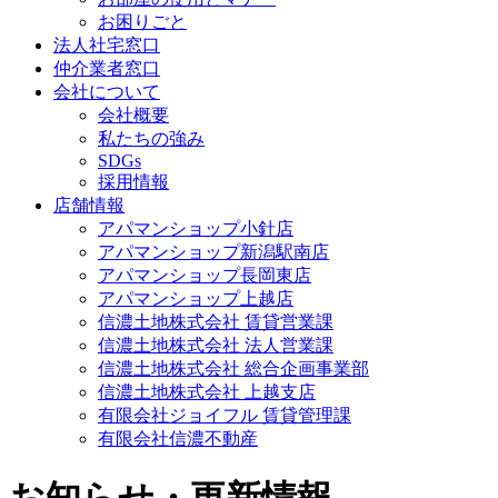
お困りごと
法人社宅窓口
仲介業者窓口
会社について
会社概要
私たちの強み
SDGs
採用情報
店舗情報
アパマンショップ小針店
アパマンショップ新潟駅南店
アパマンショップ長岡東店
アパマンショップ上越店
信濃土地株式会社 賃貸営業課
信濃土地株式会社 法人営業課
信濃土地株式会社 総合企画事業部
信濃土地株式会社 上越支店
有限会社ジョイフル 賃貸管理課
有限会社信濃不動産