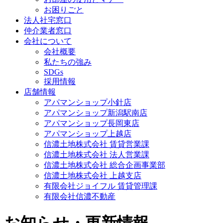
お困りごと
法人社宅窓口
仲介業者窓口
会社について
会社概要
私たちの強み
SDGs
採用情報
店舗情報
アパマンショップ小針店
アパマンショップ新潟駅南店
アパマンショップ長岡東店
アパマンショップ上越店
信濃土地株式会社 賃貸営業課
信濃土地株式会社 法人営業課
信濃土地株式会社 総合企画事業部
信濃土地株式会社 上越支店
有限会社ジョイフル 賃貸管理課
有限会社信濃不動産