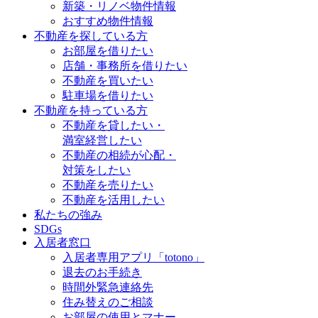
新築・リノベ物件情報
おすすめ物件情報
不動産を探している方
お部屋を借りたい
店舗・事務所を借りたい
不動産を買いたい
駐車場を借りたい
不動産を持っている方
不動産を貸したい・
満室経営したい
不動産の相続が心配・
対策をしたい
不動産を売りたい
不動産を活用したい
私たちの強み
SDGs
入居者窓口
入居者専用アプリ「totono」
退去のお手続き
時間外緊急連絡先
住み替えのご相談
お部屋の使用とマナー