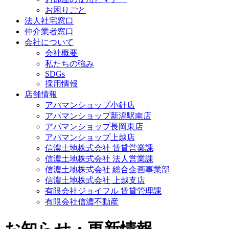
お困りごと
法人社宅窓口
仲介業者窓口
会社について
会社概要
私たちの強み
SDGs
採用情報
店舗情報
アパマンショップ小針店
アパマンショップ新潟駅南店
アパマンショップ長岡東店
アパマンショップ上越店
信濃土地株式会社 賃貸営業課
信濃土地株式会社 法人営業課
信濃土地株式会社 総合企画事業部
信濃土地株式会社 上越支店
有限会社ジョイフル 賃貸管理課
有限会社信濃不動産