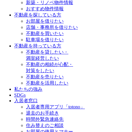
新築・リノベ物件情報
おすすめ物件情報
不動産を探している方
お部屋を借りたい
店舗・事務所を借りたい
不動産を買いたい
駐車場を借りたい
不動産を持っている方
不動産を貸したい・
満室経営したい
不動産の相続が心配・
対策をしたい
不動産を売りたい
不動産を活用したい
私たちの強み
SDGs
入居者窓口
入居者専用アプリ「totono」
退去のお手続き
時間外緊急連絡先
住み替えのご相談
お部屋の使用とマナー