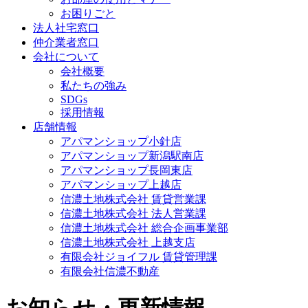
お困りごと
法人社宅窓口
仲介業者窓口
会社について
会社概要
私たちの強み
SDGs
採用情報
店舗情報
アパマンショップ小針店
アパマンショップ新潟駅南店
アパマンショップ長岡東店
アパマンショップ上越店
信濃土地株式会社 賃貸営業課
信濃土地株式会社 法人営業課
信濃土地株式会社 総合企画事業部
信濃土地株式会社 上越支店
有限会社ジョイフル 賃貸管理課
有限会社信濃不動産