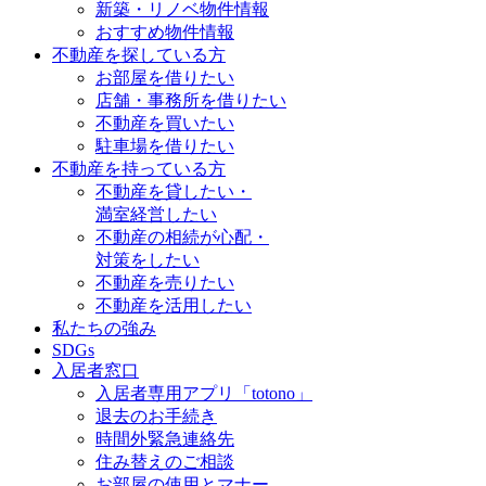
新築・リノベ物件情報
おすすめ物件情報
不動産を探している方
お部屋を借りたい
店舗・事務所を借りたい
不動産を買いたい
駐車場を借りたい
不動産を持っている方
不動産を貸したい・
満室経営したい
不動産の相続が心配・
対策をしたい
不動産を売りたい
不動産を活用したい
私たちの強み
SDGs
入居者窓口
入居者専用アプリ「totono」
退去のお手続き
時間外緊急連絡先
住み替えのご相談
お部屋の使用とマナー