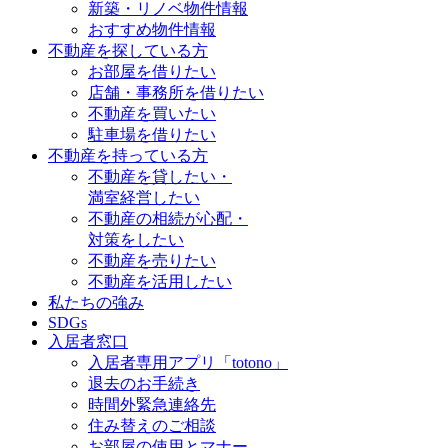
新築・リノベ物件情報
おすすめ物件情報
不動産を探している方
お部屋を借りたい
店舗・事務所を借りたい
不動産を買いたい
駐車場を借りたい
不動産を持っている方
不動産を貸したい・
満室経営したい
不動産の相続が心配・
対策をしたい
不動産を売りたい
不動産を活用したい
私たちの強み
SDGs
入居者窓口
入居者専用アプリ「totono」
退去のお手続き
時間外緊急連絡先
住み替えのご相談
お部屋の使用とマナー