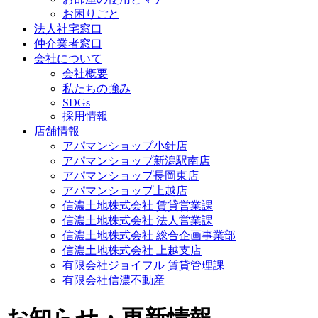
お困りごと
法人社宅窓口
仲介業者窓口
会社について
会社概要
私たちの強み
SDGs
採用情報
店舗情報
アパマンショップ小針店
アパマンショップ新潟駅南店
アパマンショップ長岡東店
アパマンショップ上越店
信濃土地株式会社 賃貸営業課
信濃土地株式会社 法人営業課
信濃土地株式会社 総合企画事業部
信濃土地株式会社 上越支店
有限会社ジョイフル 賃貸管理課
有限会社信濃不動産