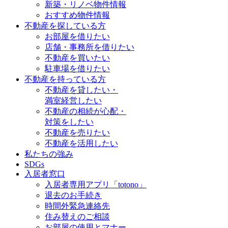
新築・リノベ物件情報
おすすめ物件情報
不動産を探している方
お部屋を借りたい
店舗・事務所を借りたい
不動産を買いたい
駐車場を借りたい
不動産を持っている方
不動産を貸したい・
満室経営したい
不動産の相続が心配・
対策をしたい
不動産を売りたい
不動産を活用したい
私たちの強み
SDGs
入居者窓口
入居者専用アプリ「totono」
退去のお手続き
時間外緊急連絡先
住み替えのご相談
お部屋の使用とマナー