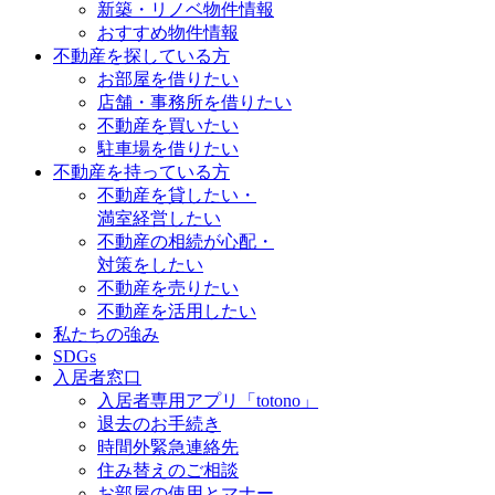
新築・リノベ物件情報
おすすめ物件情報
不動産を探している方
お部屋を借りたい
店舗・事務所を借りたい
不動産を買いたい
駐車場を借りたい
不動産を持っている方
不動産を貸したい・
満室経営したい
不動産の相続が心配・
対策をしたい
不動産を売りたい
不動産を活用したい
私たちの強み
SDGs
入居者窓口
入居者専用アプリ「totono」
退去のお手続き
時間外緊急連絡先
住み替えのご相談
お部屋の使用とマナー