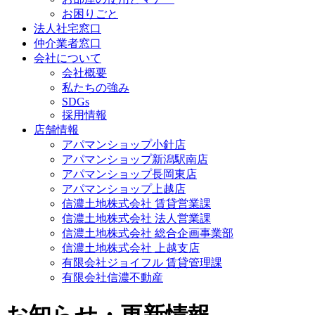
お困りごと
法人社宅窓口
仲介業者窓口
会社について
会社概要
私たちの強み
SDGs
採用情報
店舗情報
アパマンショップ小針店
アパマンショップ新潟駅南店
アパマンショップ長岡東店
アパマンショップ上越店
信濃土地株式会社 賃貸営業課
信濃土地株式会社 法人営業課
信濃土地株式会社 総合企画事業部
信濃土地株式会社 上越支店
有限会社ジョイフル 賃貸管理課
有限会社信濃不動産