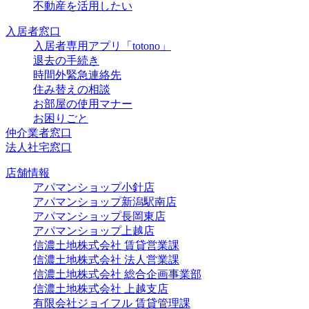
不動産を活用したい
入居者窓口
入居者専用アプリ「totono」
退去の手続き
時間外緊急連絡先
住み替えの相談
お部屋の使用マナー
お困りごと
仲介業者窓口
法人社宅窓口
店舗情報
アパマンショップ小針店
アパマンショップ新潟駅南店
アパマンショップ長岡東店
アパマンショップ上越店
信濃土地株式会社 賃貸営業課
信濃土地株式会社 法人営業課
信濃土地株式会社 総合企画事業部
信濃土地株式会社 上越支店
有限会社ジョイフル 賃貸管理課