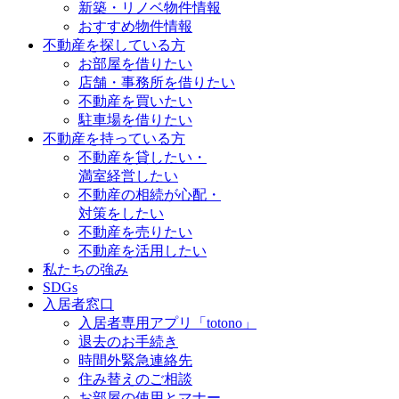
新築・リノベ物件情報
おすすめ物件情報
不動産を探している方
お部屋を借りたい
店舗・事務所を借りたい
不動産を買いたい
駐車場を借りたい
不動産を持っている方
不動産を貸したい・
満室経営したい
不動産の相続が心配・
対策をしたい
不動産を売りたい
不動産を活用したい
私たちの強み
SDGs
入居者窓口
入居者専用アプリ「totono」
退去のお手続き
時間外緊急連絡先
住み替えのご相談
お部屋の使用とマナー