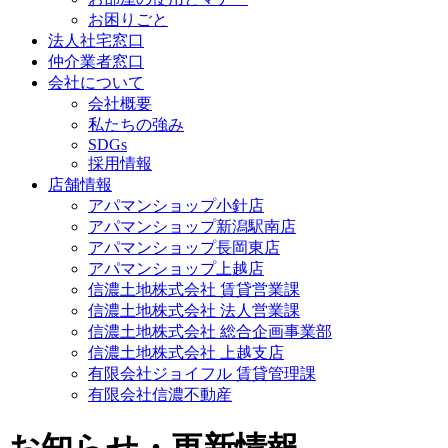
お困りごと
法人社宅窓口
仲介業者窓口
会社について
会社概要
私たちの強み
SDGs
採用情報
店舗情報
アパマンショップ小針店
アパマンショップ新潟駅南店
アパマンショップ長岡東店
アパマンショップ上越店
信濃土地株式会社 賃貸営業課
信濃土地株式会社 法人営業課
信濃土地株式会社 総合企画事業部
信濃土地株式会社 上越支店
有限会社ジョイフル 賃貸管理課
有限会社信濃不動産