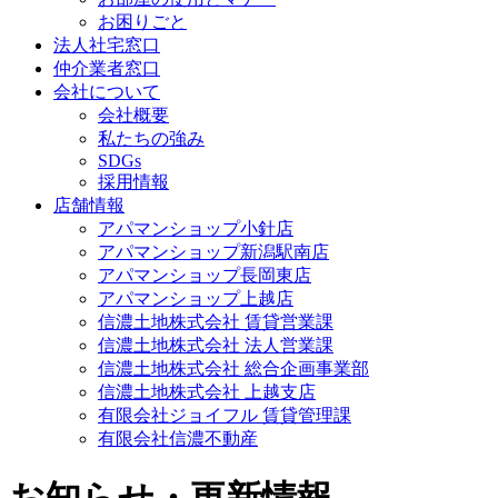
お困りごと
法人社宅窓口
仲介業者窓口
会社について
会社概要
私たちの強み
SDGs
採用情報
店舗情報
アパマンショップ小針店
アパマンショップ新潟駅南店
アパマンショップ長岡東店
アパマンショップ上越店
信濃土地株式会社 賃貸営業課
信濃土地株式会社 法人営業課
信濃土地株式会社 総合企画事業部
信濃土地株式会社 上越支店
有限会社ジョイフル 賃貸管理課
有限会社信濃不動産