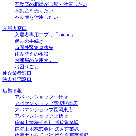
不動産の相続が心配・対策したい
不動産を売りたい
不動産を活用したい
入居者窓口
入居者専用アプリ「totono」
退去の手続き
時間外緊急連絡先
住み替えの相談
お部屋の使用マナー
お困りごと
仲介業者窓口
法人社宅窓口
店舗情報
アパマンショップ小針店
アパマンショップ新潟駅南店
アパマンショップ長岡東店
アパマンショップ上越店
信濃土地株式会社 賃貸営業課
信濃土地株式会社 法人営業課
信濃土地株式会社 総合企画事業部