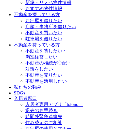
新築・リノベ物件情報
おすすめ物件情報
不動産を探している方
お部屋を借りたい
店舗・事務所を借りたい
不動産を買いたい
駐車場を借りたい
不動産を持っている方
不動産を貸したい・
満室経営したい
不動産の相続が心配・
対策をしたい
不動産を売りたい
不動産を活用したい
私たちの強み
SDGs
入居者窓口
入居者専用アプリ「totono」
退去のお手続き
時間外緊急連絡先
住み替えのご相談
お部屋の使用とマナー