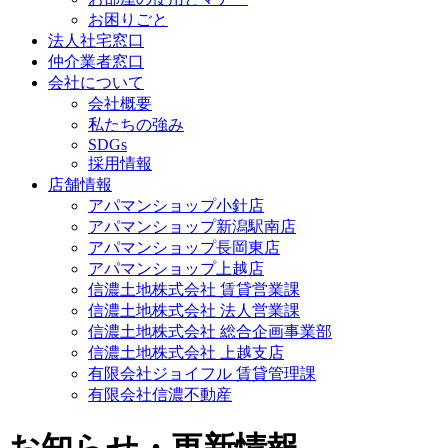
お困りごと
法人社宅窓口
仲介業者窓口
会社について
会社概要
私たちの強み
SDGs
採用情報
店舗情報
アパマンショップ小針店
アパマンショップ新潟駅南店
アパマンショップ長岡東店
アパマンショップ上越店
信濃土地株式会社 賃貸営業課
信濃土地株式会社 法人営業課
信濃土地株式会社 総合企画事業部
信濃土地株式会社 上越支店
有限会社ジョイフル 賃貸管理課
有限会社信濃不動産