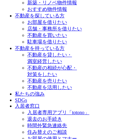
新築・リノベ物件情報
おすすめ物件情報
不動産を探している方
お部屋を借りたい
店舗・事務所を借りたい
不動産を買いたい
駐車場を借りたい
不動産を持っている方
不動産を貸したい・
満室経営したい
不動産の相続が心配・
対策をしたい
不動産を売りたい
不動産を活用したい
私たちの強み
SDGs
入居者窓口
入居者専用アプリ「totono」
退去のお手続き
時間外緊急連絡先
住み替えのご相談
お部屋の使用とマナー