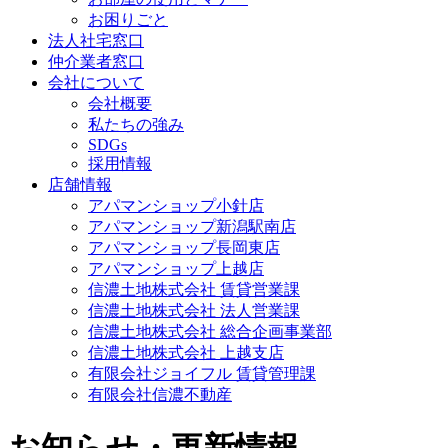
お困りごと
法人社宅窓口
仲介業者窓口
会社について
会社概要
私たちの強み
SDGs
採用情報
店舗情報
アパマンショップ小針店
アパマンショップ新潟駅南店
アパマンショップ長岡東店
アパマンショップ上越店
信濃土地株式会社 賃貸営業課
信濃土地株式会社 法人営業課
信濃土地株式会社 総合企画事業部
信濃土地株式会社 上越支店
有限会社ジョイフル 賃貸管理課
有限会社信濃不動産