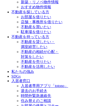
新築・リノベ物件情報
おすすめ物件情報
不動産を探している方
お部屋を借りたい
店舗・事務所を借りたい
不動産を買いたい
駐車場を借りたい
不動産を持っている方
不動産を貸したい・
満室経営したい
不動産の相続が心配・
対策をしたい
不動産を売りたい
不動産を活用したい
私たちの強み
SDGs
入居者窓口
入居者専用アプリ「totono」
退去のお手続き
時間外緊急連絡先
住み替えのご相談
お部屋の使用とマナー