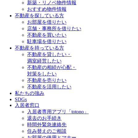
新築・リノベ物件情報
おすすめ物件情報
不動産を探している方
お部屋を借りたい
店舗・事務所を借りたい
不動産を買いたい
駐車場を借りたい
不動産を持っている方
不動産を貸したい・
満室経営したい
不動産の相続が心配・
対策をしたい
不動産を売りたい
不動産を活用したい
私たちの強み
SDGs
入居者窓口
入居者専用アプリ「totono」
退去のお手続き
時間外緊急連絡先
住み替えのご相談
お部屋の使用とマナー