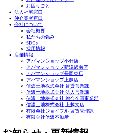
お困りごと
法人社宅窓口
仲介業者窓口
会社について
会社概要
私たちの強み
SDGs
採用情報
店舗情報
アパマンショップ小針店
アパマンショップ新潟駅南店
アパマンショップ長岡東店
アパマンショップ上越店
信濃土地株式会社 賃貸営業課
信濃土地株式会社 法人営業課
信濃土地株式会社 総合企画事業部
信濃土地株式会社 上越支店
有限会社ジョイフル 賃貸管理課
有限会社信濃不動産