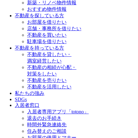
新築・リノベ物件情報
おすすめ物件情報
不動産を探している方
お部屋を借りたい
店舗・事務所を借りたい
不動産を買いたい
駐車場を借りたい
不動産を持っている方
不動産を貸したい・
満室経営したい
不動産の相続が心配・
対策をしたい
不動産を売りたい
不動産を活用したい
私たちの強み
SDGs
入居者窓口
入居者専用アプリ「totono」
退去のお手続き
時間外緊急連絡先
住み替えのご相談
お部屋の使用とマナー