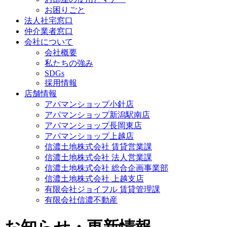
お困りごと
法人社宅窓口
仲介業者窓口
会社について
会社概要
私たちの強み
SDGs
採用情報
店舗情報
アパマンショップ小針店
アパマンショップ新潟駅南店
アパマンショップ長岡東店
アパマンショップ上越店
信濃土地株式会社 賃貸営業課
信濃土地株式会社 法人営業課
信濃土地株式会社 総合企画事業部
信濃土地株式会社 上越支店
有限会社ジョイフル 賃貸管理課
有限会社信濃不動産