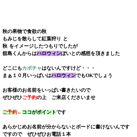
秋の果物で食欲の秋
もみじを散らして紅葉狩り
と
秋
をイメージしたつもりでしたが
舘島くんからは
ハロウィン
ぽいとの感想を頂きました
どこにも
カボチャ
はないんですけど・・・
まぁ１０月いっぱいは
ハロウィン
でもOKでしょう
お客様のお名前をいっぱい書きたいので
ぜひぜひ
ご予約
の上 ご来店くださいませ
ご予約
←
ココがポイント
です
あらかじめお名前が分からないと
ボードに書けないんです
ですので
ぜひぜひお電話１本