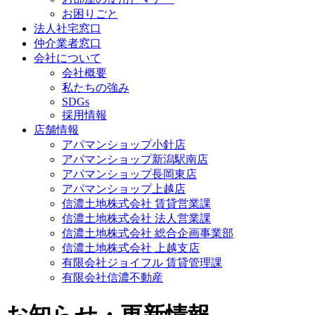
お困りごと
法人社宅窓口
仲介業者窓口
会社について
会社概要
私たちの強み
SDGs
採用情報
店舗情報
アパマンショップ小針店
アパマンショップ新潟駅南店
アパマンショップ長岡東店
アパマンショップ上越店
信濃土地株式会社 賃貸営業課
信濃土地株式会社 法人営業課
信濃土地株式会社 総合企画事業部
信濃土地株式会社 上越支店
有限会社ジョイフル 賃貸管理課
有限会社信濃不動産