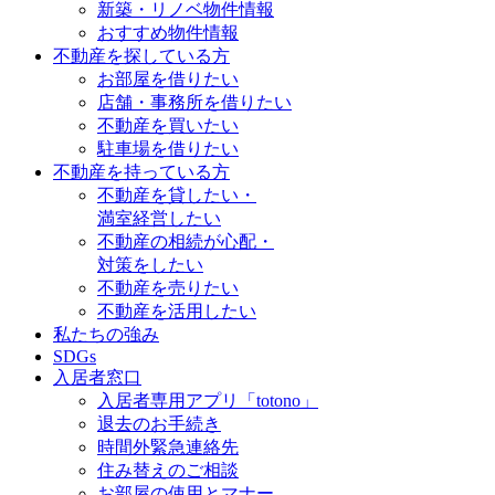
新築・リノベ物件情報
おすすめ物件情報
不動産を探している方
お部屋を借りたい
店舗・事務所を借りたい
不動産を買いたい
駐車場を借りたい
不動産を持っている方
不動産を貸したい・
満室経営したい
不動産の相続が心配・
対策をしたい
不動産を売りたい
不動産を活用したい
私たちの強み
SDGs
入居者窓口
入居者専用アプリ「totono」
退去のお手続き
時間外緊急連絡先
住み替えのご相談
お部屋の使用とマナー