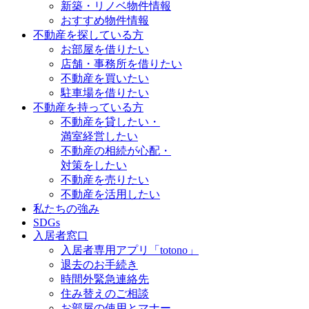
新築・リノベ物件情報
おすすめ物件情報
不動産を探している方
お部屋を借りたい
店舗・事務所を借りたい
不動産を買いたい
駐車場を借りたい
不動産を持っている方
不動産を貸したい・
満室経営したい
不動産の相続が心配・
対策をしたい
不動産を売りたい
不動産を活用したい
私たちの強み
SDGs
入居者窓口
入居者専用アプリ「totono」
退去のお手続き
時間外緊急連絡先
住み替えのご相談
お部屋の使用とマナー