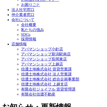
お困りごと
法人社宅窓口
仲介業者窓口
会社について
会社概要
私たちの強み
SDGs
採用情報
店舗情報
アパマンショップ小針店
アパマンショップ新潟駅南店
アパマンショップ長岡東店
アパマンショップ上越店
信濃土地株式会社 賃貸営業課
信濃土地株式会社 法人営業課
信濃土地株式会社 総合企画事業部
信濃土地株式会社 上越支店
有限会社ジョイフル 賃貸管理課
有限会社信濃不動産