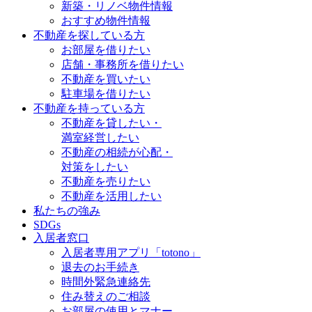
新築・リノベ物件情報
おすすめ物件情報
不動産を探している方
お部屋を借りたい
店舗・事務所を借りたい
不動産を買いたい
駐車場を借りたい
不動産を持っている方
不動産を貸したい・
満室経営したい
不動産の相続が心配・
対策をしたい
不動産を売りたい
不動産を活用したい
私たちの強み
SDGs
入居者窓口
入居者専用アプリ「totono」
退去のお手続き
時間外緊急連絡先
住み替えのご相談
お部屋の使用とマナー