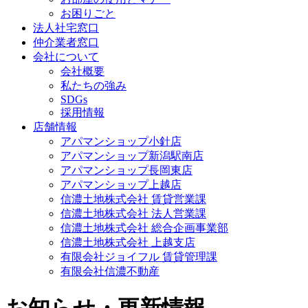
お困りごと
法人社宅窓口
仲介業者窓口
会社について
会社概要
私たちの強み
SDGs
採用情報
店舗情報
アパマンショップ小針店
アパマンショップ新潟駅南店
アパマンショップ長岡東店
アパマンショップ上越店
信濃土地株式会社 賃貸営業課
信濃土地株式会社 法人営業課
信濃土地株式会社 総合企画事業部
信濃土地株式会社 上越支店
有限会社ジョイフル 賃貸管理課
有限会社信濃不動産