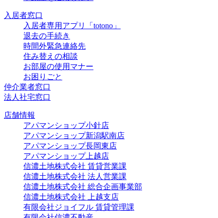
入居者窓口
入居者専用アプリ「totono」
退去の手続き
時間外緊急連絡先
住み替えの相談
お部屋の使用マナー
お困りごと
仲介業者窓口
法人社宅窓口
店舗情報
アパマンショップ小針店
アパマンショップ新潟駅南店
アパマンショップ長岡東店
アパマンショップ上越店
信濃土地株式会社 賃貸営業課
信濃土地株式会社 法人営業課
信濃土地株式会社 総合企画事業部
信濃土地株式会社 上越支店
有限会社ジョイフル 賃貸管理課
有限会社信濃不動産