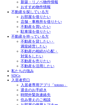
新築・リノベ物件情報
おすすめ物件情報
不動産を探している方
お部屋を借りたい
店舗・事務所を借りたい
不動産を買いたい
駐車場を借りたい
不動産を持っている方
不動産を貸したい・
満室経営したい
不動産の相続が心配・
対策をしたい
不動産を売りたい
不動産を活用したい
私たちの強み
SDGs
入居者窓口
入居者専用アプリ「totono」
退去のお手続き
時間外緊急連絡先
住み替えのご相談
お部屋の使用とマナー