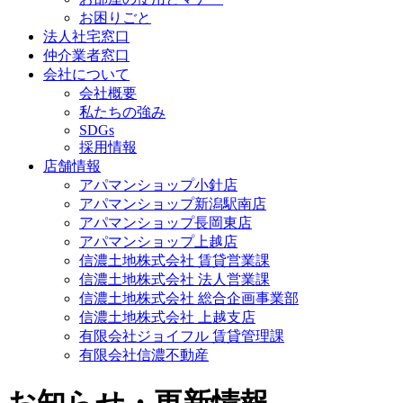
お困りごと
法人社宅窓口
仲介業者窓口
会社について
会社概要
私たちの強み
SDGs
採用情報
店舗情報
アパマンショップ小針店
アパマンショップ新潟駅南店
アパマンショップ長岡東店
アパマンショップ上越店
信濃土地株式会社 賃貸営業課
信濃土地株式会社 法人営業課
信濃土地株式会社 総合企画事業部
信濃土地株式会社 上越支店
有限会社ジョイフル 賃貸管理課
有限会社信濃不動産