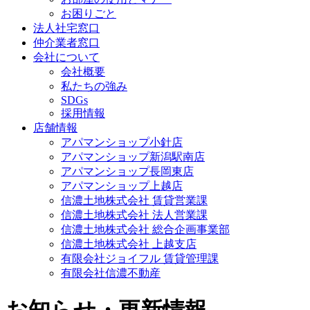
お困りごと
法人社宅窓口
仲介業者窓口
会社について
会社概要
私たちの強み
SDGs
採用情報
店舗情報
アパマンショップ小針店
アパマンショップ新潟駅南店
アパマンショップ長岡東店
アパマンショップ上越店
信濃土地株式会社 賃貸営業課
信濃土地株式会社 法人営業課
信濃土地株式会社 総合企画事業部
信濃土地株式会社 上越支店
有限会社ジョイフル 賃貸管理課
有限会社信濃不動産