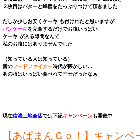
２枚目はバターと蜂蜜をたっぷりつけて頂きました
たしか少しお安くケーキ
も付けれたと思いますが
パンケーキ
を完食するだけでお腹いっぱい
ケーキ
が入る隙間なんて
私のお腹にはありませんでした
（知っている人は知っている）
昔の
フードファイター
時代が懐かしい…
あの頃はいっぱい食べれて幸せだったなぁ
現在
信濃土地全店
では下記
キャンペーン
も開催中
【あぱまんＧｏ！】
キャンペ