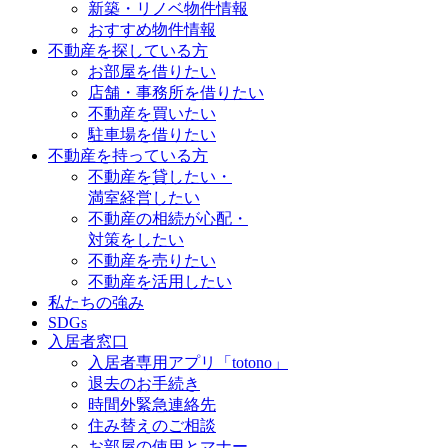
新築・リノベ物件情報
おすすめ物件情報
不動産を探している方
お部屋を借りたい
店舗・事務所を借りたい
不動産を買いたい
駐車場を借りたい
不動産を持っている方
不動産を貸したい・
満室経営したい
不動産の相続が心配・
対策をしたい
不動産を売りたい
不動産を活用したい
私たちの強み
SDGs
入居者窓口
入居者専用アプリ「totono」
退去のお手続き
時間外緊急連絡先
住み替えのご相談
お部屋の使用とマナー