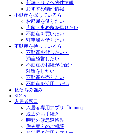
新築・リノベ物件情報
おすすめ物件情報
不動産を探している方
お部屋を借りたい
店舗・事務所を借りたい
不動産を買いたい
駐車場を借りたい
不動産を持っている方
不動産を貸したい・
満室経営したい
不動産の相続が心配・
対策をしたい
不動産を売りたい
不動産を活用したい
私たちの強み
SDGs
入居者窓口
入居者専用アプリ「totono」
退去のお手続き
時間外緊急連絡先
住み替えのご相談
お部屋の使用とマナー