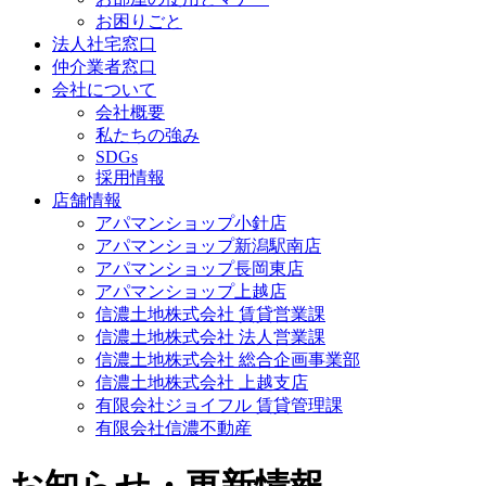
お困りごと
法人社宅窓口
仲介業者窓口
会社について
会社概要
私たちの強み
SDGs
採用情報
店舗情報
アパマンショップ小針店
アパマンショップ新潟駅南店
アパマンショップ長岡東店
アパマンショップ上越店
信濃土地株式会社 賃貸営業課
信濃土地株式会社 法人営業課
信濃土地株式会社 総合企画事業部
信濃土地株式会社 上越支店
有限会社ジョイフル 賃貸管理課
有限会社信濃不動産