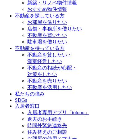
新築・リノベ物件情報
おすすめ物件情報
不動産を探している方
お部屋を借りたい
店舗・事務所を借りたい
不動産を買いたい
駐車場を借りたい
不動産を持っている方
不動産を貸したい・
満室経営したい
不動産の相続が心配・
対策をしたい
不動産を売りたい
不動産を活用したい
私たちの強み
SDGs
入居者窓口
入居者専用アプリ「totono」
退去のお手続き
時間外緊急連絡先
住み替えのご相談
お部屋の使用とマナー