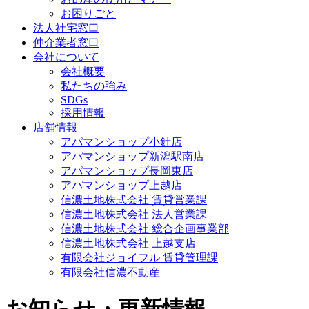
お困りごと
法人社宅窓口
仲介業者窓口
会社について
会社概要
私たちの強み
SDGs
採用情報
店舗情報
アパマンショップ小針店
アパマンショップ新潟駅南店
アパマンショップ長岡東店
アパマンショップ上越店
信濃土地株式会社 賃貸営業課
信濃土地株式会社 法人営業課
信濃土地株式会社 総合企画事業部
信濃土地株式会社 上越支店
有限会社ジョイフル 賃貸管理課
有限会社信濃不動産