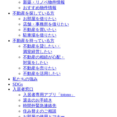
新築・リノベ物件情報
おすすめ物件情報
不動産を探している方
お部屋を借りたい
店舗・事務所を借りたい
不動産を買いたい
駐車場を借りたい
不動産を持っている方
不動産を貸したい・
満室経営したい
不動産の相続が心配・
対策をしたい
不動産を売りたい
不動産を活用したい
私たちの強み
SDGs
入居者窓口
入居者専用アプリ「totono」
退去のお手続き
時間外緊急連絡先
住み替えのご相談
お部屋の使用とマナー