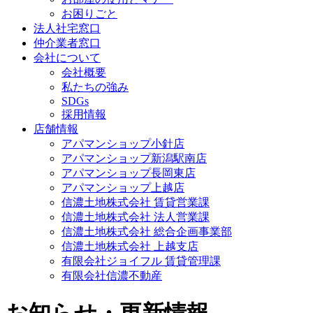
お困りごと
法人社宅窓口
仲介業者窓口
会社について
会社概要
私たちの強み
SDGs
採用情報
店舗情報
アパマンショップ小針店
アパマンショップ新潟駅南店
アパマンショップ長岡東店
アパマンショップ上越店
信濃土地株式会社 賃貸営業課
信濃土地株式会社 法人営業課
信濃土地株式会社 総合企画事業部
信濃土地株式会社 上越支店
有限会社ジョイフル 賃貸管理課
有限会社信濃不動産