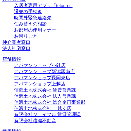
入居者専用アプリ「totono」
退去の手続き
時間外緊急連絡先
住み替えの相談
お部屋の使用マナー
お困りごと
仲介業者窓口
法人社宅窓口
店舗情報
アパマンショップ小針店
アパマンショップ新潟駅南店
アパマンショップ長岡東店
アパマンショップ上越店
信濃土地株式会社 賃貸営業課
信濃土地株式会社 法人営業課
信濃土地株式会社 総合企画事業部
信濃土地株式会社 上越支店
有限会社ジョイフル 賃貸管理課
有限会社信濃不動産