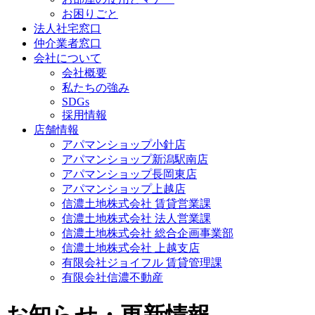
お困りごと
法人社宅窓口
仲介業者窓口
会社について
会社概要
私たちの強み
SDGs
採用情報
店舗情報
アパマンショップ小針店
アパマンショップ新潟駅南店
アパマンショップ長岡東店
アパマンショップ上越店
信濃土地株式会社 賃貸営業課
信濃土地株式会社 法人営業課
信濃土地株式会社 総合企画事業部
信濃土地株式会社 上越支店
有限会社ジョイフル 賃貸管理課
有限会社信濃不動産