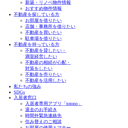
新築・リノベ物件情報
おすすめ物件情報
不動産を探している方
お部屋を借りたい
店舗・事務所を借りたい
不動産を買いたい
駐車場を借りたい
不動産を持っている方
不動産を貸したい・
満室経営したい
不動産の相続が心配・
対策をしたい
不動産を売りたい
不動産を活用したい
私たちの強み
SDGs
入居者窓口
入居者専用アプリ「totono」
退去のお手続き
時間外緊急連絡先
住み替えのご相談
お部屋の使用とマナー