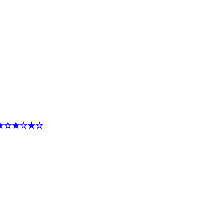
★☆★☆★☆