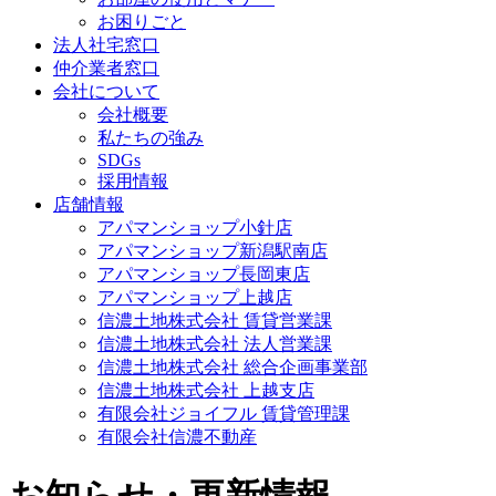
お困りごと
法人社宅窓口
仲介業者窓口
会社について
会社概要
私たちの強み
SDGs
採用情報
店舗情報
アパマンショップ小針店
アパマンショップ新潟駅南店
アパマンショップ長岡東店
アパマンショップ上越店
信濃土地株式会社 賃貸営業課
信濃土地株式会社 法人営業課
信濃土地株式会社 総合企画事業部
信濃土地株式会社 上越支店
有限会社ジョイフル 賃貸管理課
有限会社信濃不動産