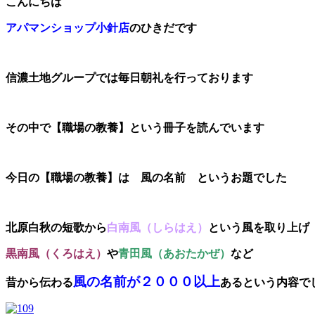
こんにちは
アパマンショップ小針店
のひきだです
信濃土地グループでは毎日朝礼を行っております
その中で【職場の教養】という冊子を読んでいます
今日の【職場の教養】は 風の名前 というお題でした
北原白秋の短歌から
白南風（しらはえ）
という風を取り上げ
黒南風（くろはえ）
や
青田風（あおたかぜ）
など
風の名前が２０００以上
昔から伝わる
あるという内容で