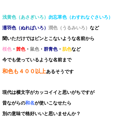
浅黄色（あさぎいろ）
勿忘草色（わすれなぐさいろ）
濡羽色（ぬればいろ）
潤色（うるみいろ）
など
聞いただけではピンとこないような名前から
桜色
・
茜色
・
鼠色
・
群青色
・
肌色
など
今でも使っているような名前まで
和色も４００以上
あるそうです
現代は横文字がカッコイイと思いがちですが
昔ながらの
和名
が使いこなせたら
別の意味で格好いいと思いませんか？