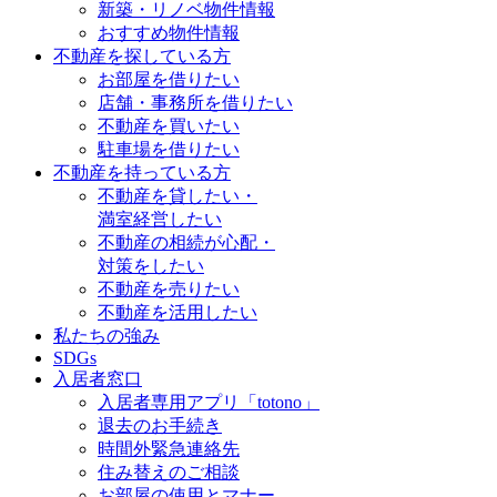
新築・リノベ物件情報
おすすめ物件情報
不動産を探している方
お部屋を借りたい
店舗・事務所を借りたい
不動産を買いたい
駐車場を借りたい
不動産を持っている方
不動産を貸したい・
満室経営したい
不動産の相続が心配・
対策をしたい
不動産を売りたい
不動産を活用したい
私たちの強み
SDGs
入居者窓口
入居者専用アプリ「totono」
退去のお手続き
時間外緊急連絡先
住み替えのご相談
お部屋の使用とマナー