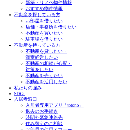
新築・リノベ物件情報
おすすめ物件情報
不動産を探している方
お部屋を借りたい
店舗・事務所を借りたい
不動産を買いたい
駐車場を借りたい
不動産を持っている方
不動産を貸したい・
満室経営したい
不動産の相続が心配・
対策をしたい
不動産を売りたい
不動産を活用したい
私たちの強み
SDGs
入居者窓口
入居者専用アプリ「totono」
退去のお手続き
時間外緊急連絡先
住み替えのご相談
お部屋の使用とマナー