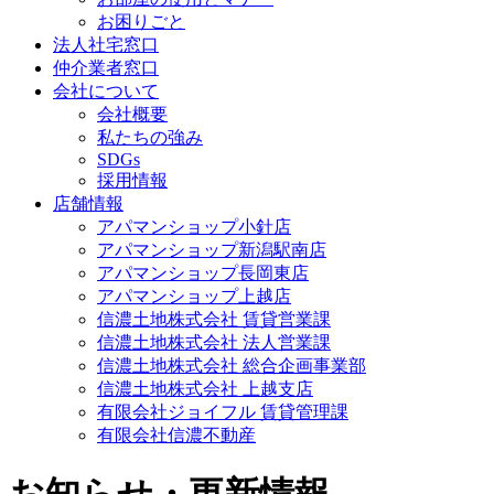
お困りごと
法人社宅窓口
仲介業者窓口
会社について
会社概要
私たちの強み
SDGs
採用情報
店舗情報
アパマンショップ小針店
アパマンショップ新潟駅南店
アパマンショップ長岡東店
アパマンショップ上越店
信濃土地株式会社 賃貸営業課
信濃土地株式会社 法人営業課
信濃土地株式会社 総合企画事業部
信濃土地株式会社 上越支店
有限会社ジョイフル 賃貸管理課
有限会社信濃不動産