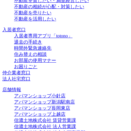
不動産を貸したい・満室経営したい
不動産の相続が心配・対策したい
不動産を売りたい
不動産を活用したい
入居者窓口
入居者専用アプリ「totono」
退去の手続き
時間外緊急連絡先
住み替えの相談
お部屋の使用マナー
お困りごと
仲介業者窓口
法人社宅窓口
店舗情報
アパマンショップ小針店
アパマンショップ新潟駅南店
アパマンショップ長岡東店
アパマンショップ上越店
信濃土地株式会社 賃貸営業課
信濃土地株式会社 法人営業課