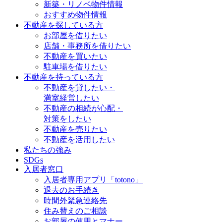
新築・リノベ物件情報
おすすめ物件情報
不動産を探している方
お部屋を借りたい
店舗・事務所を借りたい
不動産を買いたい
駐車場を借りたい
不動産を持っている方
不動産を貸したい・
満室経営したい
不動産の相続が心配・
対策をしたい
不動産を売りたい
不動産を活用したい
私たちの強み
SDGs
入居者窓口
入居者専用アプリ「totono」
退去のお手続き
時間外緊急連絡先
住み替えのご相談
お部屋の使用とマナー