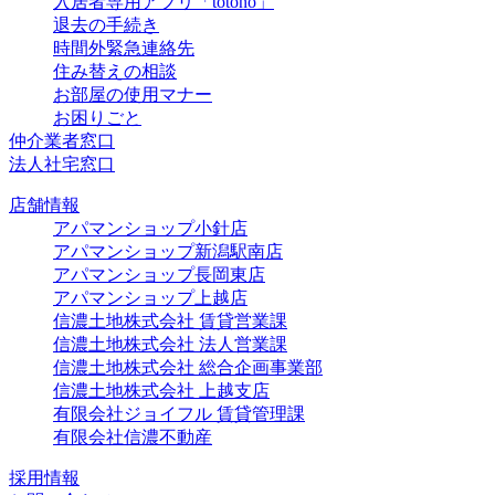
入居者専用アプリ「totono」
退去の手続き
時間外緊急連絡先
住み替えの相談
お部屋の使用マナー
お困りごと
仲介業者窓口
法人社宅窓口
店舗情報
アパマンショップ小針店
アパマンショップ新潟駅南店
アパマンショップ長岡東店
アパマンショップ上越店
信濃土地株式会社 賃貸営業課
信濃土地株式会社 法人営業課
信濃土地株式会社 総合企画事業部
信濃土地株式会社 上越支店
有限会社ジョイフル 賃貸管理課
有限会社信濃不動産
採用情報