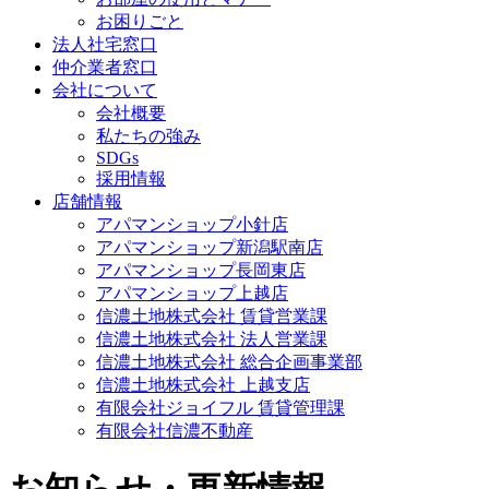
お困りごと
法人社宅窓口
仲介業者窓口
会社について
会社概要
私たちの強み
SDGs
採用情報
店舗情報
アパマンショップ小針店
アパマンショップ新潟駅南店
アパマンショップ長岡東店
アパマンショップ上越店
信濃土地株式会社 賃貸営業課
信濃土地株式会社 法人営業課
信濃土地株式会社 総合企画事業部
信濃土地株式会社 上越支店
有限会社ジョイフル 賃貸管理課
有限会社信濃不動産