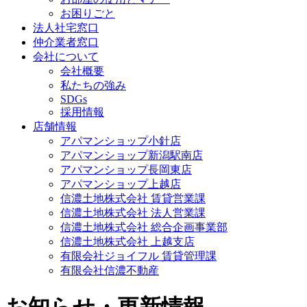
お困りごと
法人社宅窓口
仲介業者窓口
会社について
会社概要
私たちの強み
SDGs
採用情報
店舗情報
アパマンショップ小針店
アパマンショップ新潟駅南店
アパマンショップ長岡東店
アパマンショップ上越店
信濃土地株式会社 賃貸営業課
信濃土地株式会社 法人営業課
信濃土地株式会社 総合企画事業部
信濃土地株式会社 上越支店
有限会社ジョイフル 賃貸管理課
有限会社信濃不動産