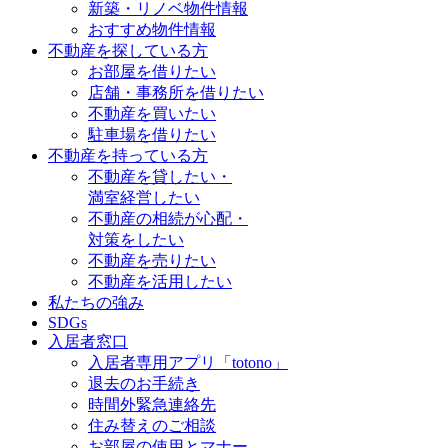
新築・リノベ物件情報
おすすめ物件情報
不動産を探している方
お部屋を借りたい
店舗・事務所を借りたい
不動産を買いたい
駐車場を借りたい
不動産を持っている方
不動産を貸したい・
満室経営したい
不動産の相続が心配・
対策をしたい
不動産を売りたい
不動産を活用したい
私たちの強み
SDGs
入居者窓口
入居者専用アプリ「totono」
退去のお手続き
時間外緊急連絡先
住み替えのご相談
お部屋の使用とマナー