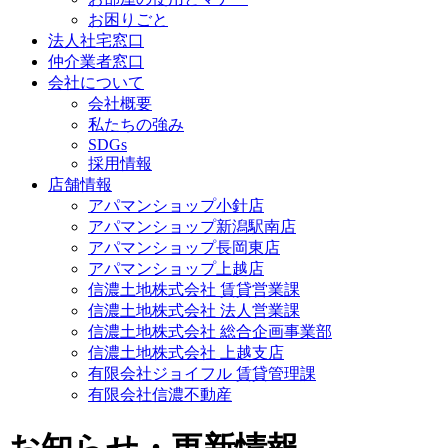
お困りごと
法人社宅窓口
仲介業者窓口
会社について
会社概要
私たちの強み
SDGs
採用情報
店舗情報
アパマンショップ小針店
アパマンショップ新潟駅南店
アパマンショップ長岡東店
アパマンショップ上越店
信濃土地株式会社 賃貸営業課
信濃土地株式会社 法人営業課
信濃土地株式会社 総合企画事業部
信濃土地株式会社 上越支店
有限会社ジョイフル 賃貸管理課
有限会社信濃不動産