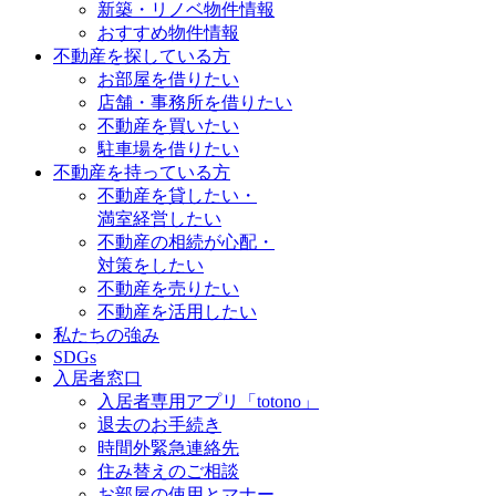
新築・リノベ物件情報
おすすめ物件情報
不動産を探している方
お部屋を借りたい
店舗・事務所を借りたい
不動産を買いたい
駐車場を借りたい
不動産を持っている方
不動産を貸したい・
満室経営したい
不動産の相続が心配・
対策をしたい
不動産を売りたい
不動産を活用したい
私たちの強み
SDGs
入居者窓口
入居者専用アプリ「totono」
退去のお手続き
時間外緊急連絡先
住み替えのご相談
お部屋の使用とマナー