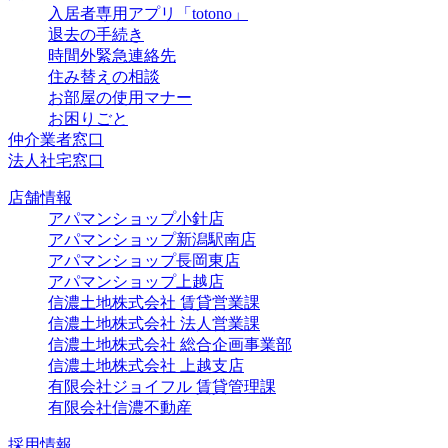
入居者専用アプリ「totono」
退去の手続き
時間外緊急連絡先
住み替えの相談
お部屋の使用マナー
お困りごと
仲介業者窓口
法人社宅窓口
店舗情報
アパマンショップ小針店
アパマンショップ新潟駅南店
アパマンショップ長岡東店
アパマンショップ上越店
信濃土地株式会社 賃貸営業課
信濃土地株式会社 法人営業課
信濃土地株式会社 総合企画事業部
信濃土地株式会社 上越支店
有限会社ジョイフル 賃貸管理課
有限会社信濃不動産
採用情報