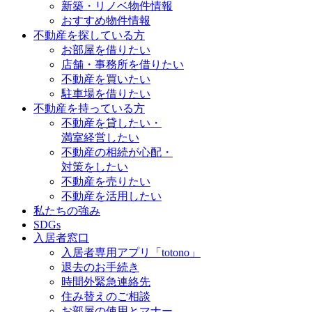
新築・リノベ物件情報
おすすめ物件情報
不動産を探している方
お部屋を借りたい
店舗・事務所を借りたい
不動産を買いたい
駐車場を借りたい
不動産を持っている方
不動産を貸したい・
満室経営したい
不動産の相続が心配・
対策をしたい
不動産を売りたい
不動産を活用したい
私たちの強み
SDGs
入居者窓口
入居者専用アプリ「totono」
退去のお手続き
時間外緊急連絡先
住み替えのご相談
お部屋の使用とマナー