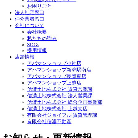
お困りごと
法人社宅窓口
仲介業者窓口
会社について
会社概要
私たちの強み
SDGs
採用情報
店舗情報
アパマンショップ小針店
アパマンショップ新潟駅南店
アパマンショップ長岡東店
アパマンショップ上越店
信濃土地株式会社 賃貸営業課
信濃土地株式会社 法人営業課
信濃土地株式会社 総合企画事業部
信濃土地株式会社 上越支店
有限会社ジョイフル 賃貸管理課
有限会社信濃不動産