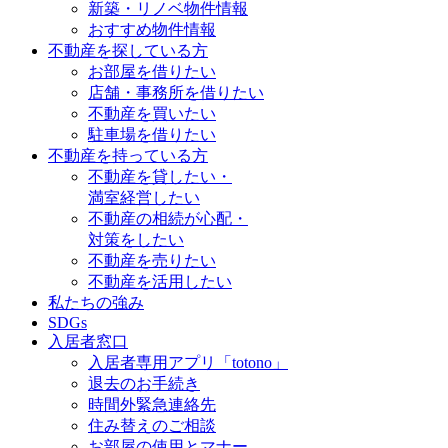
新築・リノベ物件情報
おすすめ物件情報
不動産を探している方
お部屋を借りたい
店舗・事務所を借りたい
不動産を買いたい
駐車場を借りたい
不動産を持っている方
不動産を貸したい・
満室経営したい
不動産の相続が心配・
対策をしたい
不動産を売りたい
不動産を活用したい
私たちの強み
SDGs
入居者窓口
入居者専用アプリ「totono」
退去のお手続き
時間外緊急連絡先
住み替えのご相談
お部屋の使用とマナー