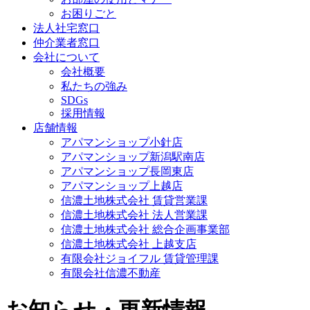
お困りごと
法人社宅窓口
仲介業者窓口
会社について
会社概要
私たちの強み
SDGs
採用情報
店舗情報
アパマンショップ小針店
アパマンショップ新潟駅南店
アパマンショップ長岡東店
アパマンショップ上越店
信濃土地株式会社 賃貸営業課
信濃土地株式会社 法人営業課
信濃土地株式会社 総合企画事業部
信濃土地株式会社 上越支店
有限会社ジョイフル 賃貸管理課
有限会社信濃不動産