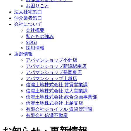
お困りごと
法人社宅窓口
仲介業者窓口
会社について
会社概要
私たちの強み
SDGs
採用情報
店舗情報
アパマンショップ小針店
アパマンショップ新潟駅南店
アパマンショップ長岡東店
アパマンショップ上越店
信濃土地株式会社 賃貸営業課
信濃土地株式会社 法人営業課
信濃土地株式会社 総合企画事業部
信濃土地株式会社 上越支店
有限会社ジョイフル 賃貸管理課
有限会社信濃不動産