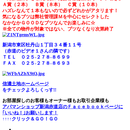
Ａ賞（２本） Ｂ賞（８本） Ｃ賞（１０本）
ハズレなんて１本もないので必ずどれかがアタリます！
気になるブツは弊社管理課Ｍを中心にセレクトした
なかなかＧＯＯＤなブツなんでお楽しみに☆
※全ての物件が対象ではない、ブツなくなり次第終了
新潟市東区牡丹山１丁目３４番１１号
（赤道のビデオ１さんの隣です）
ＴＥＬ ０２５-２７８-８６９９
ＦＡＸ ０２５-２７８-８６９３
信濃土地ホームページ
をチェックよろしくっす!!
お部屋探しのお客様もオーナー様もお取引企業様も
アパマンショップ新潟赤道店のＦａｃｅｂｏｏｋページに
｢いいね！｣お願いします！
↑↑↑↑クリック＆ＧＯ！ＧＯ