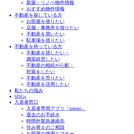
新築・リノベ物件情報
おすすめ物件情報
不動産を探している方
お部屋を借りたい
店舗・事務所を借りたい
不動産を買いたい
駐車場を借りたい
不動産を持っている方
不動産を貸したい・
満室経営したい
不動産の相続が心配・
対策をしたい
不動産を売りたい
不動産を活用したい
私たちの強み
SDGs
入居者窓口
入居者専用アプリ「totono」
退去のお手続き
時間外緊急連絡先
住み替えのご相談
お部屋の使用とマナー