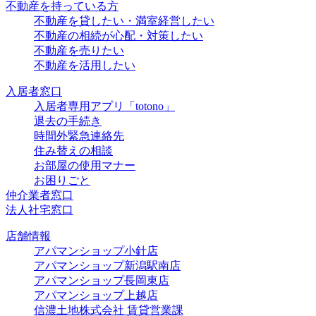
不動産を持っている方
不動産を貸したい・満室経営したい
不動産の相続が心配・対策したい
不動産を売りたい
不動産を活用したい
入居者窓口
入居者専用アプリ「totono」
退去の手続き
時間外緊急連絡先
住み替えの相談
お部屋の使用マナー
お困りごと
仲介業者窓口
法人社宅窓口
店舗情報
アパマンショップ小針店
アパマンショップ新潟駅南店
アパマンショップ長岡東店
アパマンショップ上越店
信濃土地株式会社 賃貸営業課