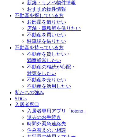
新築・リノベ物件情報
おすすめ物件情報
不動産を探している方
お部屋を借りたい
店舗・事務所を借りたい
不動産を買いたい
駐車場を借りたい
不動産を持っている方
不動産を貸したい・
満室経営したい
不動産の相続が心配・
対策をしたい
不動産を売りたい
不動産を活用したい
私たちの強み
SDGs
入居者窓口
入居者専用アプリ「totono」
退去のお手続き
時間外緊急連絡先
住み替えのご相談
お部屋の使用とマナー