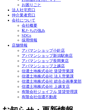
お困りごと
法人社宅窓口
仲介業者窓口
会社について
会社概要
私たちの強み
SDGs
採用情報
店舗情報
アパマンショップ小針店
アパマンショップ新潟駅南店
アパマンショップ長岡東店
アパマンショップ上越店
信濃土地株式会社 賃貸営業課
信濃土地株式会社 法人営業課
信濃土地株式会社 総合企画事業部
信濃土地株式会社 上越支店
有限会社ジョイフル 賃貸管理課
有限会社信濃不動産