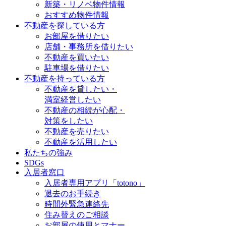
新築・リノベ物件情報
おすすめ物件情報
不動産を探している方
お部屋を借りたい
店舗・事務所を借りたい
不動産を買いたい
駐車場を借りたい
不動産を持っている方
不動産を貸したい・
満室経営したい
不動産の相続が心配・
対策をしたい
不動産を売りたい
不動産を活用したい
私たちの強み
SDGs
入居者窓口
入居者専用アプリ「totono」
退去のお手続き
時間外緊急連絡先
住み替えのご相談
お部屋の使用とマナー