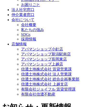
お困りごと
法人社宅窓口
仲介業者窓口
会社について
会社概要
私たちの強み
SDGs
採用情報
店舗情報
アパマンショップ小針店
アパマンショップ新潟駅南店
アパマンショップ長岡東店
アパマンショップ上越店
信濃土地株式会社 賃貸営業課
信濃土地株式会社 法人営業課
信濃土地株式会社 総合企画事業部
信濃土地株式会社 上越支店
有限会社ジョイフル 賃貸管理課
有限会社信濃不動産