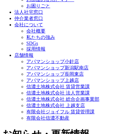
お困りごと
法人社宅窓口
仲介業者窓口
会社について
会社概要
私たちの強み
SDGs
採用情報
店舗情報
アパマンショップ小針店
アパマンショップ新潟駅南店
アパマンショップ長岡東店
アパマンショップ上越店
信濃土地株式会社 賃貸営業課
信濃土地株式会社 法人営業課
信濃土地株式会社 総合企画事業部
信濃土地株式会社 上越支店
有限会社ジョイフル 賃貸管理課
有限会社信濃不動産