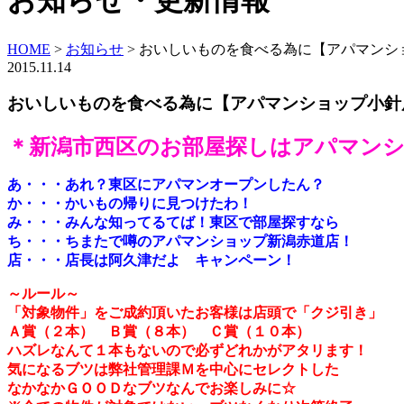
お知らせ・更新情報
HOME
>
お知らせ
>
おいしいものを食べる為に【アパマンシ
2015.11.14
おいしいものを食べる為に【アパマンショップ小針
＊新潟市西区のお部屋探しはアパマン
あ・・・あれ？東区にアパマンオープンしたん？
か・・・かいもの帰りに見つけたわ！
み・・・みんな知ってるてば！東区で部屋探すなら
ち・・・ちまたで噂のアパマンショップ新潟赤道店！
店・・・店長は阿久津だよ キャンペーン！
～ルール～
「対象物件」をご成約頂いたお客様は店頭で「クジ引き」
Ａ賞（２本） Ｂ賞（８本） Ｃ賞（１０本）
ハズレなんて１本もないので必ずどれかがアタリます！
気になるブツは弊社管理課Ｍを中心にセレクトした
なかなかＧＯＯＤなブツなんでお楽しみに☆