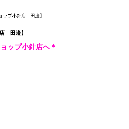
ョップ小針店 田邉】
店 田邉】
ショップ小針店へ＊