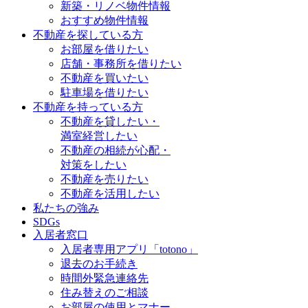
新築・リノベ物件情報
おすすめ物件情報
不動産を探している方
お部屋を借りたい
店舗・事務所を借りたい
不動産を買いたい
駐車場を借りたい
不動産を持っている方
不動産を貸したい・
満室経営したい
不動産の相続が心配・
対策をしたい
不動産を売りたい
不動産を活用したい
私たちの強み
SDGs
入居者窓口
入居者専用アプリ「totono」
退去のお手続き
時間外緊急連絡先
住み替えのご相談
お部屋の使用とマナー