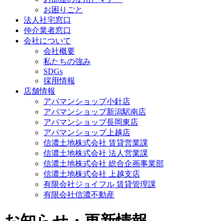
お困りごと
法人社宅窓口
仲介業者窓口
会社について
会社概要
私たちの強み
SDGs
採用情報
店舗情報
アパマンショップ小針店
アパマンショップ新潟駅南店
アパマンショップ長岡東店
アパマンショップ上越店
信濃土地株式会社 賃貸営業課
信濃土地株式会社 法人営業課
信濃土地株式会社 総合企画事業部
信濃土地株式会社 上越支店
有限会社ジョイフル 賃貸管理課
有限会社信濃不動産