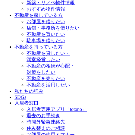
新築・リノベ物件情報
おすすめ物件情報
不動産を探している方
お部屋を借りたい
店舗・事務所を借りたい
不動産を買いたい
駐車場を借りたい
不動産を持っている方
不動産を貸したい・
満室経営したい
不動産の相続が心配・
対策をしたい
不動産を売りたい
不動産を活用したい
私たちの強み
SDGs
入居者窓口
入居者専用アプリ「totono」
退去のお手続き
時間外緊急連絡先
住み替えのご相談
お部屋の使用とマナー