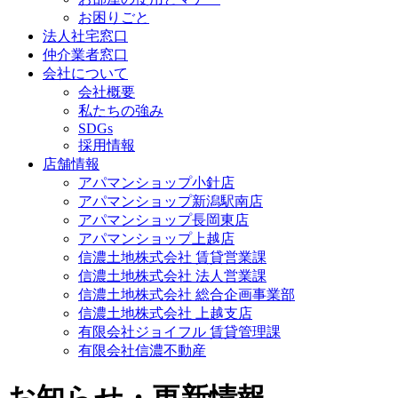
お困りごと
法人社宅窓口
仲介業者窓口
会社について
会社概要
私たちの強み
SDGs
採用情報
店舗情報
アパマンショップ小針店
アパマンショップ新潟駅南店
アパマンショップ長岡東店
アパマンショップ上越店
信濃土地株式会社 賃貸営業課
信濃土地株式会社 法人営業課
信濃土地株式会社 総合企画事業部
信濃土地株式会社 上越支店
有限会社ジョイフル 賃貸管理課
有限会社信濃不動産