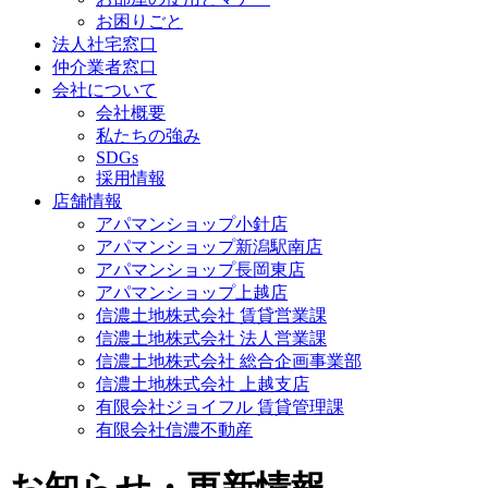
お困りごと
法人社宅窓口
仲介業者窓口
会社について
会社概要
私たちの強み
SDGs
採用情報
店舗情報
アパマンショップ小針店
アパマンショップ新潟駅南店
アパマンショップ長岡東店
アパマンショップ上越店
信濃土地株式会社 賃貸営業課
信濃土地株式会社 法人営業課
信濃土地株式会社 総合企画事業部
信濃土地株式会社 上越支店
有限会社ジョイフル 賃貸管理課
有限会社信濃不動産