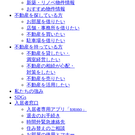
新築・リノベ物件情報
おすすめ物件情報
不動産を探している方
お部屋を借りたい
店舗・事務所を借りたい
不動産を買いたい
駐車場を借りたい
不動産を持っている方
不動産を貸したい・
満室経営したい
不動産の相続が心配・
対策をしたい
不動産を売りたい
不動産を活用したい
私たちの強み
SDGs
入居者窓口
入居者専用アプリ「totono」
退去のお手続き
時間外緊急連絡先
住み替えのご相談
お部屋の使用とマナー