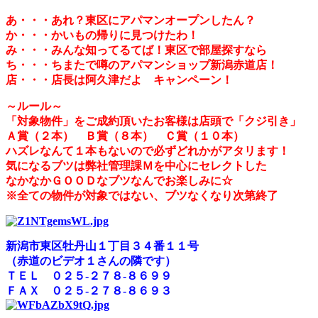
あ
・・・あれ？東区にアパマンオープンしたん？
か
・・・かいもの帰りに見つけたわ！
み
・・・みんな知ってるてば！東区で部屋探すなら
ち
・・・ちまたで噂のアパマンショップ新潟赤道店！
店
・・・店長は阿久津だよ キャンペーン！
～ルール～
「対象物件」をご成約頂いたお客様は店頭で「クジ引き」
Ａ賞（２本） Ｂ賞（８本） Ｃ賞（１０本）
ハズレなんて１本もないので必ずどれかがアタリます！
気になるブツは弊社管理課Ｍを中心にセレクトした
なかなかＧＯＯＤなブツなんでお楽しみに☆
※全ての物件が対象ではない、ブツなくなり次第終了
新潟市東区牡丹山１丁目３４番１１号
（赤道のビデオ１さんの隣です）
ＴＥＬ ０２５-２７８-８６９９
ＦＡＸ ０２５-２７８-８６９３