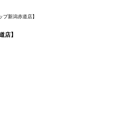
ップ新潟赤道店】
道店】