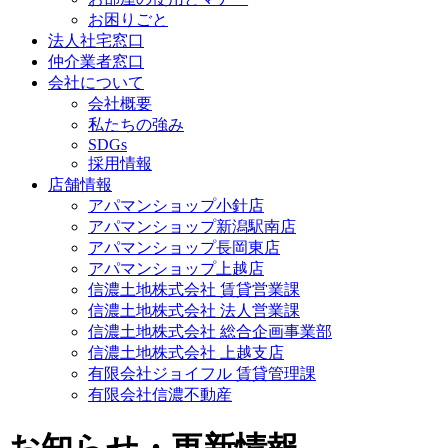
お困りごと
法人社宅窓口
仲介業者窓口
会社について
会社概要
私たちの強み
SDGs
採用情報
店舗情報
アパマンショップ小針店
アパマンショップ新潟駅南店
アパマンショップ長岡東店
アパマンショップ上越店
信濃土地株式会社 賃貸営業課
信濃土地株式会社 法人営業課
信濃土地株式会社 総合企画事業部
信濃土地株式会社 上越支店
有限会社ジョイフル 賃貸管理課
有限会社信濃不動産