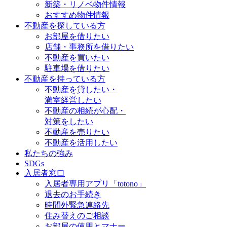
新築・リノベ物件情報
おすすめ物件情報
不動産を探している方
お部屋を借りたい
店舗・事務所を借りたい
不動産を買いたい
駐車場を借りたい
不動産を持っている方
不動産を貸したい・
満室経営したい
不動産の相続が心配・
対策をしたい
不動産を売りたい
不動産を活用したい
私たちの強み
SDGs
入居者窓口
入居者専用アプリ「totono」
退去のお手続き
時間外緊急連絡先
住み替えのご相談
お部屋の使用とマナー