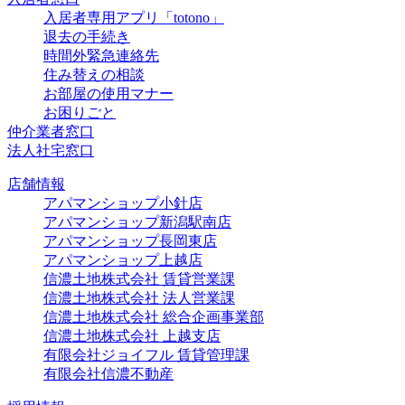
入居者専用アプリ「totono」
退去の手続き
時間外緊急連絡先
住み替えの相談
お部屋の使用マナー
お困りごと
仲介業者窓口
法人社宅窓口
店舗情報
アパマンショップ小針店
アパマンショップ新潟駅南店
アパマンショップ長岡東店
アパマンショップ上越店
信濃土地株式会社 賃貸営業課
信濃土地株式会社 法人営業課
信濃土地株式会社 総合企画事業部
信濃土地株式会社 上越支店
有限会社ジョイフル 賃貸管理課
有限会社信濃不動産