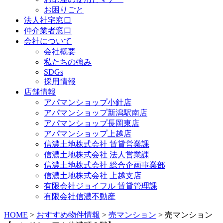
お困りごと
法人社宅窓口
仲介業者窓口
会社について
会社概要
私たちの強み
SDGs
採用情報
店舗情報
アパマンショップ小針店
アパマンショップ新潟駅南店
アパマンショップ長岡東店
アパマンショップ上越店
信濃土地株式会社 賃貸営業課
信濃土地株式会社 法人営業課
信濃土地株式会社 総合企画事業部
信濃土地株式会社 上越支店
有限会社ジョイフル 賃貸管理課
有限会社信濃不動産
HOME
>
おすすめ物件情報
>
売マンション
>
売マンション