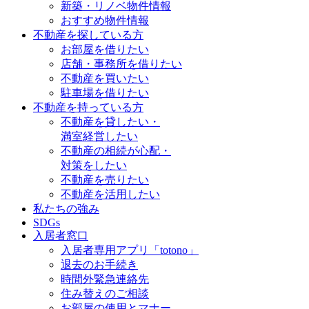
新築・リノベ物件情報
おすすめ物件情報
不動産を探している方
お部屋を借りたい
店舗・事務所を借りたい
不動産を買いたい
駐車場を借りたい
不動産を持っている方
不動産を貸したい・
満室経営したい
不動産の相続が心配・
対策をしたい
不動産を売りたい
不動産を活用したい
私たちの強み
SDGs
入居者窓口
入居者専用アプリ「totono」
退去のお手続き
時間外緊急連絡先
住み替えのご相談
お部屋の使用とマナー