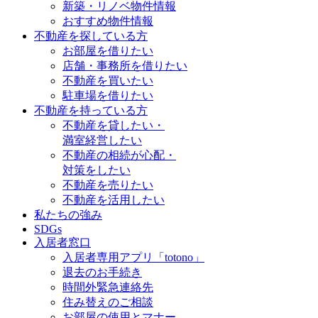
新築・リノベ物件情報
おすすめ物件情報
不動産を探している方
お部屋を借りたい
店舗・事務所を借りたい
不動産を買いたい
駐車場を借りたい
不動産を持っている方
不動産を貸したい・
満室経営したい
不動産の相続が心配・
対策をしたい
不動産を売りたい
不動産を活用したい
私たちの強み
SDGs
入居者窓口
入居者専用アプリ「totono」
退去のお手続き
時間外緊急連絡先
住み替えのご相談
お部屋の使用とマナー