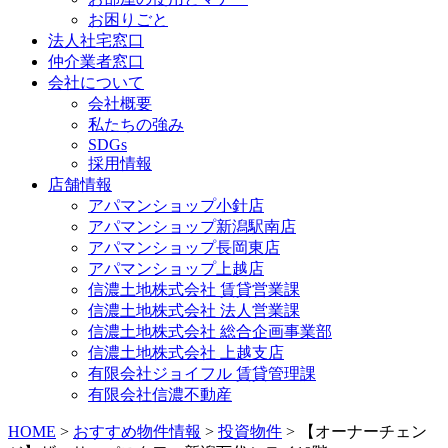
お困りごと
法人社宅窓口
仲介業者窓口
会社について
会社概要
私たちの強み
SDGs
採用情報
店舗情報
アパマンショップ小針店
アパマンショップ新潟駅南店
アパマンショップ長岡東店
アパマンショップ上越店
信濃土地株式会社 賃貸営業課
信濃土地株式会社 法人営業課
信濃土地株式会社 総合企画事業部
信濃土地株式会社 上越支店
有限会社ジョイフル 賃貸管理課
有限会社信濃不動産
HOME
>
おすすめ物件情報
>
投資物件
>
【オーナーチェン