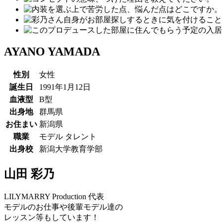
AYANO YAMADA
性別
女性
誕生日
1991年1月12日
血液型
B型
出身地
群馬県
お住まい
新潟県
職業
モデル タレント
出身校
新潟大学教育学部
山田 彩乃
LILYMARRY Production 代表
モデルのお仕事や後輩モデル達の
レッスン等もしています！